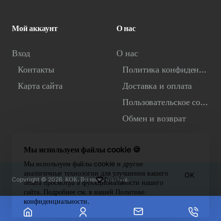
Мой аккаунт
О нас
Вход
О нас
Контакты
Политика конфиденциальности
Карта сайта
Доставка и оплата
Пользовательское соглашение
Обмен и возврат
Мы используем файлы cookie 🍪
Мы используем файлы cookie и другие
аналогичные технологии для улучшения вашего
OK
Фильтр
Copyright © 2026, КОК. Всі права захищені.
опыта просмотра и функциональности нашего
сайта. Подробнее см. в нашей Политике
конфиденциальности.