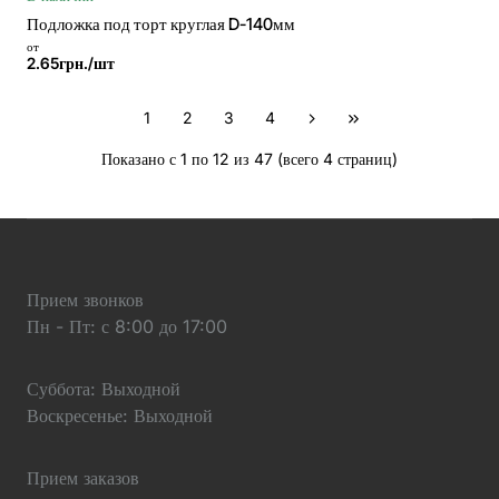
Подложка под торт круглая D-140мм
от
2.65грн./шт
1
2
3
4
Показано с 1 по 12 из 47 (всего 4 страниц)
Прием звонков
Пн - Пт: с 8:00 до 17:00
Суббота: Выходной
Воскресенье: Выходной
Прием заказов