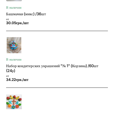
В наличии
Башмачки (микс) /36шт
от
30.05грн./шт
В наличии
Набор кондитерских украшений "№ 1" (Корзина) /60шт
(24р)
от
34.22грн./шт