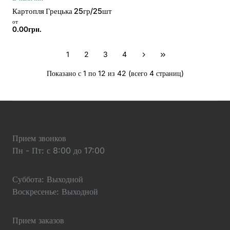
Картопля Грецька 25гр/25шт
от
0.00грн.
1
2
3
4
Показано с 1 по 12 из 42 (всего 4 страниц)
Прием звонков
Пн - Пт: с 8:00 до 17:00
Суббота: Выходной
Воскресенье: Выходной
Прием заказов