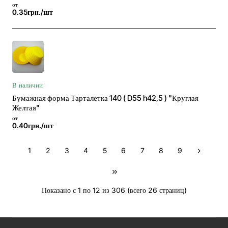
от
0.35грн./шт
В наличии
Бумажная форма Тарталетка 140 ( D55 h42,5 ) "Круглая
Желтая"
от
0.40грн./шт
1
2
3
4
5
6
7
8
9
Показано с 1 по 12 из 306 (всего 26 страниц)