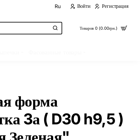
Войти
Регистрация
Ru
Товаров 0 (0.00грн.)
выпечки
Фасованные товары
я форма
ка 3а ( D30 h9,5 )
я Зеленая"