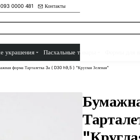
 093 0000 481
Контакты
ие украшения
Пасхальные товары
Формы для 
ажная форма Тарталетка 3а ( D30 h9,5 ) "Круглая Зеленая"
Бумажна
Тарталет
"Кругла