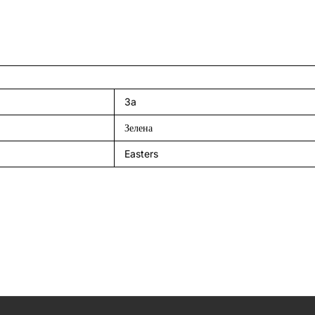
3a
Зелена
Easters