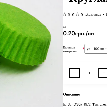
0 отзывов
•
от
0.20грн./шт
Единица
измерения
Описание
📈 3а (D30хH9,5) Тарталет