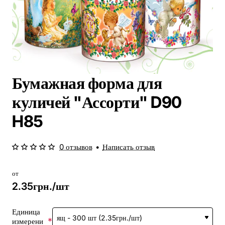
Бумажная форма для
куличей "Ассорти" D90
H85
0 отзывов
•
Написать отзыв
от
2.35грн./шт
Единица
измерени