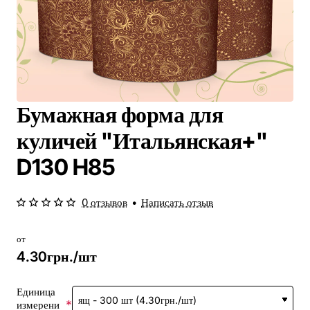
Бумажная форма для
куличей "Итальянская+"
D130 H85
0 отзывов
•
Написать отзыв
от
4.30грн./шт
Единица
измерени