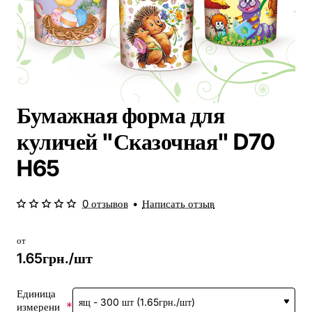
Бумажная форма для
куличей "Сказочная" D70
H65
0 отзывов
•
Написать отзыв
от
1.65грн./шт
Единица
измерени