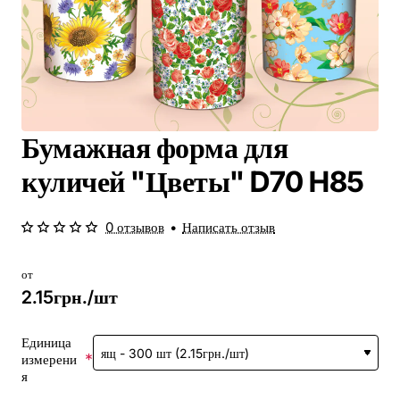
Бумажная форма для
куличей "Цветы" D70 H85
0 отзывов
•
Написать отзыв
от
2.15грн./шт
Единица
измерени
я