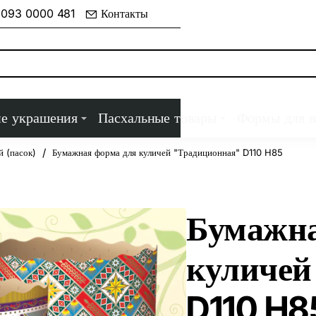
 093 0000 481
Контакты
ие украшения
Пасхальные товары
Формы для 
 (пасок)
Бумажная форма для куличей "Традиционная" D110 H85
Бумажна
куличей
D110 H8