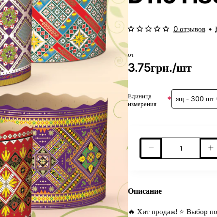
0 отзывов
•
от
3.75грн./шт
Единица
измерения
Описание
🔥 Хит продаж! ⭐ Выбор по