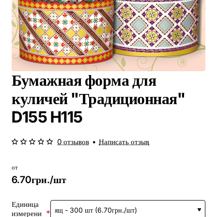
Бумажная форма для
куличей "Традиционная"
D155 H115
0 отзывов
•
Написать отзыв
от
6.70грн./шт
Единица
измерени