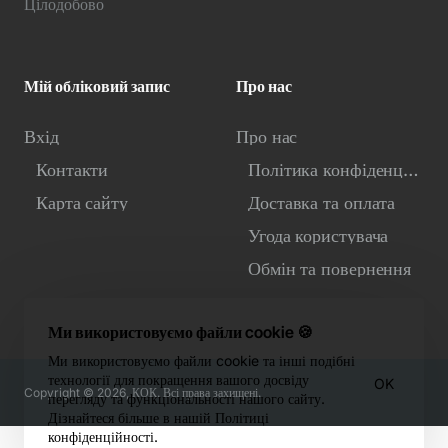
Цілодобово
Мій обліковий запис
Про нас
Вхід
Про нас
Контакти
Політика конфіденційності
Карта сайту
Доставка та оплата
Угода користувача
Обмін та повернення
Ми використовуємо файли cookie 🍪
Ми використовуємо файли cookie та інші подібні
технології для покращення вашого досвіду
OK
Copyright © 2026, КОК. Всі права захищені.
перегляду та функціональності нашого сайту.
Дізнайтеся більше в нашій Політиці
конфіденційності.