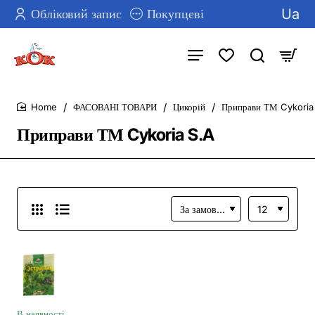
Ua
Обліковий запис
Покупцеві
ФАСОВАНІ ТОВАРИ
Цикорій
Приправи ТМ Cykoria
home
Приправи ТМ Cykoria S.A
В наявності