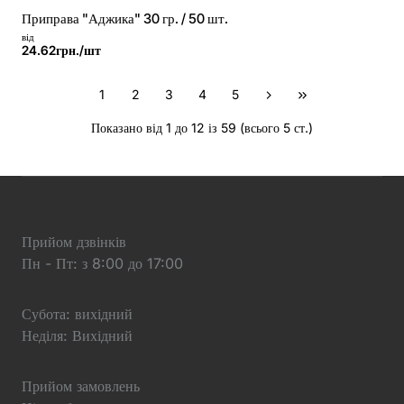
Приправа "Аджика" 30 гр. / 50 шт.
від
24.62грн./шт
1
2
3
4
5
Показано від 1 до 12 із 59 (всього 5 ст.)
Прийом дзвінків
Пн - Пт: з 8:00 до 17:00
Субота: вихідний
Неділя: Вихідний
Прийом замовлень