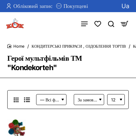
Ua
Обліковий запис
Покупцеві
КОНДИТЕРСЬКІ ПРИКРАСИ , ОЗДОБЛЕННЯ ТОРТІВ
К
home
Герої мультфільмів ТМ
"Kondekorteh"