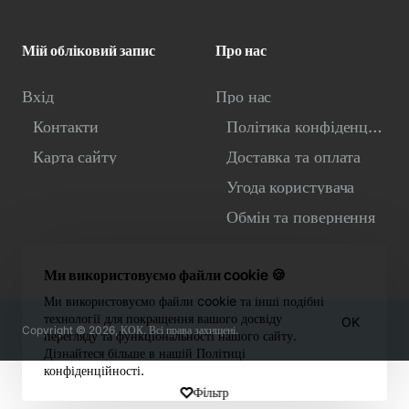
Мій обліковий запис
Про нас
Вхід
Про нас
Контакти
Політика конфіденційності
Карта сайту
Доставка та оплата
Угода користувача
Обмін та повернення
Ми використовуємо файли cookie 🍪
Ми використовуємо файли cookie та інші подібні
технології для покращення вашого досвіду
OK
Copyright © 2026, КОК. Всі права захищені.
перегляду та функціональності нашого сайту.
Дізнайтеся більше в нашій Політиці
конфіденційності.
Фiльтр