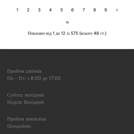
1
2
3
4
5
6
7
8
9
Показано від 1 до 12 із 575 (всього 48 ст.)
Прийом дзвінків
Пн - Пт: з 8:00 до 17:00
Субота: вихідний
Неділя: Вихідний
Прийом замовлень
Цілодобово