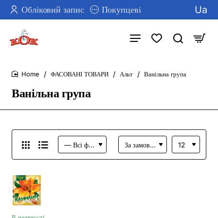
Ua
Обліковий запис
Покупцеві
ФАСОВАНІ ТОВАРИ
Альт
Ванільна група
home
Ванільна група
В наявності