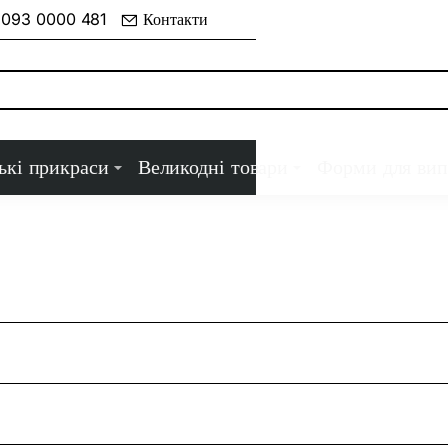
 093 0000 481
Контакти
ькі прикраси
Великодні товари
Форми для вип