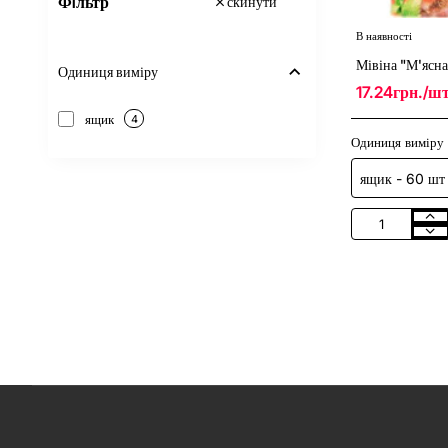
Фiльтр
скинути
В наявності
Мівіна "М'ясна
Одиниця виміру
17.24грн./ш
ящик
4
Одиниця виміру
Мівіна
"М'ясна"
80г
/
60шт