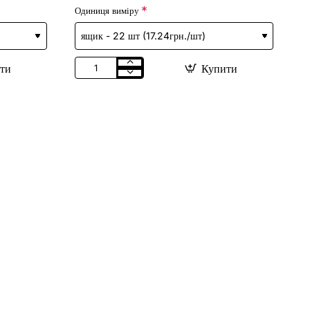
Одиниця виміру
ти
Купити
Мівіна
"Куряча"
80г
/
60шт