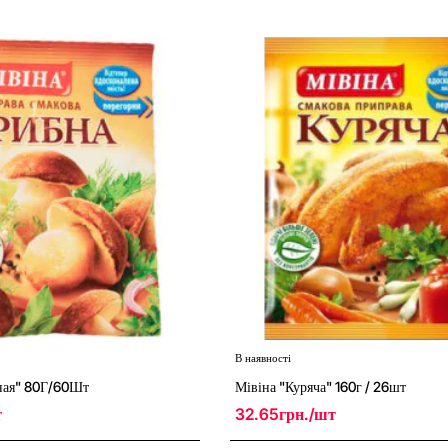
В наявності
ная" 80Г/60Шт
Мівіна "Куряча" 160г / 26шт
т
32.65грн./шт