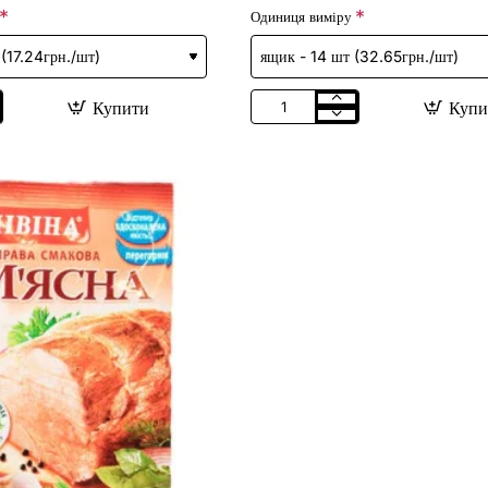
Одиниця виміру
Купити
Купи
Мівіна
"Куряча"
160г
/
26шт