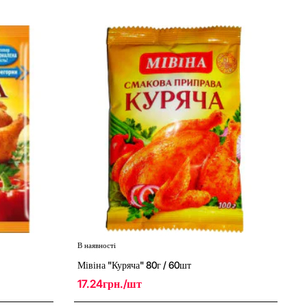
В наявності
Мівіна "Куряча" 80г / 60шт
17.24грн./шт