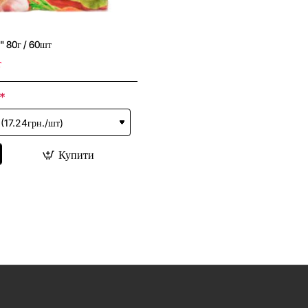
" 80г / 60шт
т
Купити