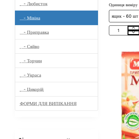
- Любисток
Одиниця виміру
- Мівіна
- Приправка
Мивина
"Грибная"
80Г/60Шт
- Сяйво
- Торчин
- Украса
- Цикорій
ФОРМИ ДЛЯ ВИПІКАННЯ