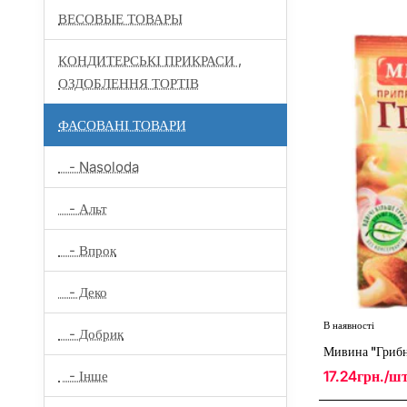
ВЕСОВЫЕ ТОВАРЫ
КОНДИТЕРСЬКІ ПРИКРАСИ ,
ОЗДОБЛЕННЯ ТОРТІВ
ФАСОВАНІ ТОВАРИ
- Nasoloda
- Альт
- Впрок
- Деко
В наявності
- Добрик
Мивина "Гриб
17.24грн./ш
- Інше