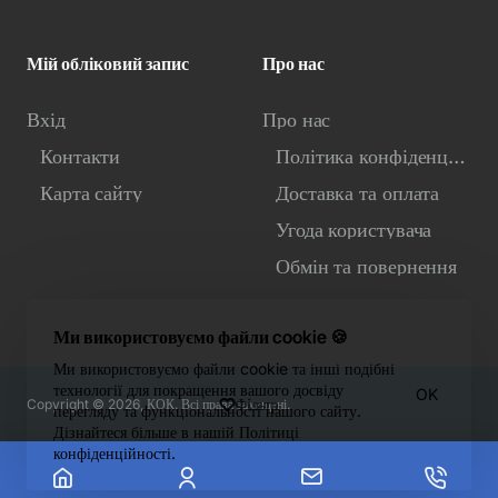
Мій обліковий запис
Про нас
Вхід
Про нас
Контакти
Політика конфіденційності
Карта сайту
Доставка та оплата
Угода користувача
Обмін та повернення
Ми використовуємо файли cookie 🍪
Ми використовуємо файли cookie та інші подібні
технології для покращення вашого досвіду
OK
Фiльтр
Copyright © 2026, КОК. Всі права захищені.
перегляду та функціональності нашого сайту.
Дізнайтеся більше в нашій Політиці
конфіденційності.