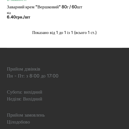
Заварний крем "Вершковий" 80г / 60шт
від
6.40грн./шт
Показано від 1 до 1 із 1 (всього 1 ст.)
Прийом дзвінків
Пн - Пт: з 8:00 до 17:00
Субота: вихідний
Неділя: Вихідний
Прийом замовлень
Цілодобово