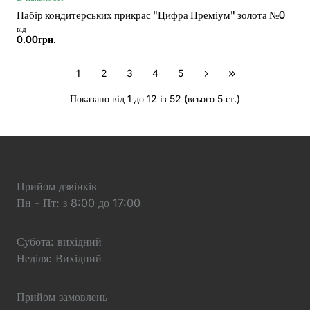
Набір кондитерських прикрас "Цифра Преміум" золота №0
від
0.00грн.
1
2
3
4
5
Показано від 1 до 12 із 52 (всього 5 ст.)
Прийом дзвінків
Пн - Пт: з 8:00 до 17:00
Субота: вихідний
Неділя: Вихідний
Прийом замовлень