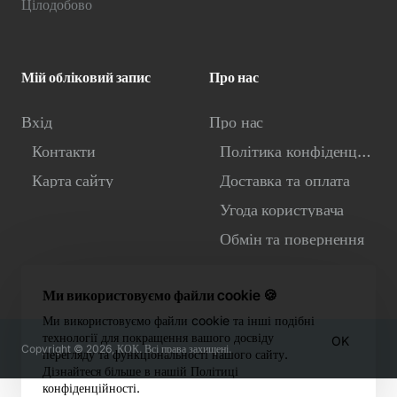
Цілодобово
Мій обліковий запис
Про нас
Вхід
Про нас
Контакти
Політика конфіденційності
Карта сайту
Доставка та оплата
Угода користувача
Обмін та повернення
Ми використовуємо файли cookie 🍪
Ми використовуємо файли cookie та інші подібні
технології для покращення вашого досвіду
OK
Copyright © 2026, КОК. Всі права захищені.
перегляду та функціональності нашого сайту.
Дізнайтеся більше в нашій Політиці
конфіденційності.