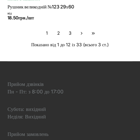
Рушник великодній №123 29х60
від
18.50грн./шт
1
2
3
Показано від 1 до 12 із 33 (всього 3 ст.)
Прийом дзвінків
Пн - Пт: з 8:00 до 17:00
Субота: вихідний
Неділя: Вихідний
Прийом замовлень