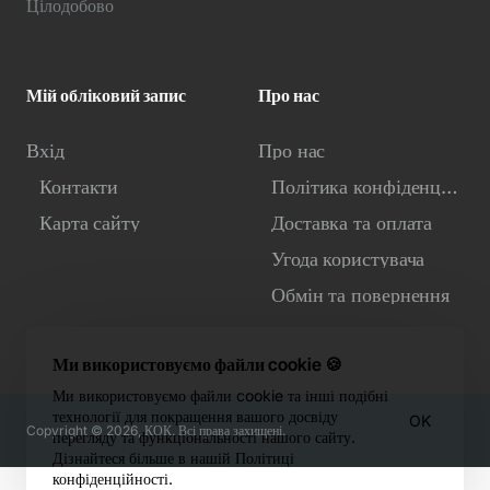
Цілодобово
Мій обліковий запис
Про нас
Вхід
Про нас
Контакти
Політика конфіденційності
Карта сайту
Доставка та оплата
Угода користувача
Обмін та повернення
Ми використовуємо файли cookie 🍪
Ми використовуємо файли cookie та інші подібні
технології для покращення вашого досвіду
OK
Copyright © 2026, КОК. Всі права захищені.
перегляду та функціональності нашого сайту.
Дізнайтеся більше в нашій Політиці
конфіденційності.