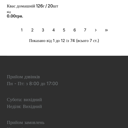
Квас домашній 126г / 20шт
від
0.00грн.
1
2
3
4
5
6
7
Показано від 1 до 12 із 74 (всього 7 ст.)
Прийом дзвінків
Пн - Пт: з 8:00 до 17:00
Субота: вихідний
Неділя: Вихідний
Прийом замовлень