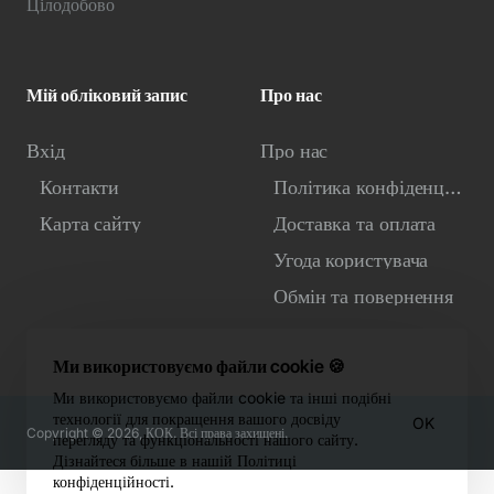
Цілодобово
Мій обліковий запис
Про нас
Вхід
Про нас
Контакти
Політика конфіденційності
Карта сайту
Доставка та оплата
Угода користувача
Обмін та повернення
Ми використовуємо файли cookie 🍪
Ми використовуємо файли cookie та інші подібні
технології для покращення вашого досвіду
OK
Copyright © 2026, КОК. Всі права захищені.
перегляду та функціональності нашого сайту.
Дізнайтеся більше в нашій Політиці
конфіденційності.