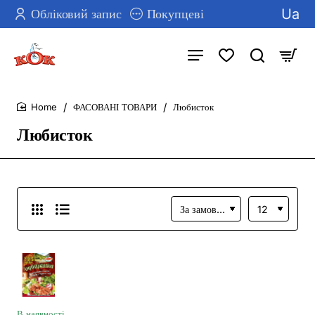
Ua
Обліковий запис
Покупцеві
ФАСОВАНІ ТОВАРИ
Любисток
home
Любисток
В наявності