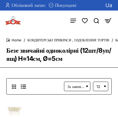
Ua
Обліковий запис
Покупцеві
КОНДИТЕРСЬКІ ПРИКРАСИ , ОЗДОБЛЕННЯ ТОРТІВ
К
home
Безе звичайні одноколірні (12шт/8уп/
ящ) H=14см, Ø=5см