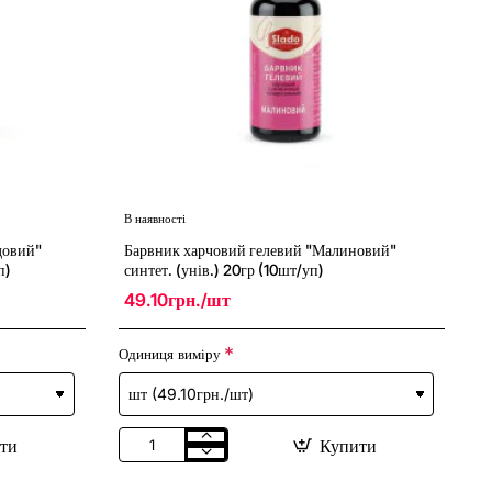
В наявності
New
довий"
Барвник харчовий гелевий "Малиновий"
п)
синтет. (унів.) 20гр (10шт/уп)
49.10грн./шт
Одиниця виміру
ти
Купити
Барвник
харчовий
гелевий