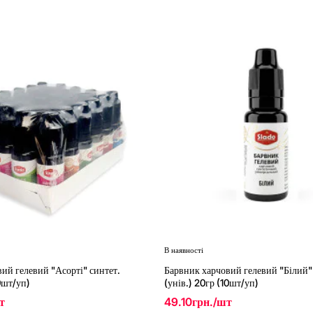
В наявності
New
ий гелевий "Асорті" синтет.
Барвник харчовий гелевий "Білий"
10шт/уп)
(унів.) 20гр (10шт/уп)
т
49.10грн./шт