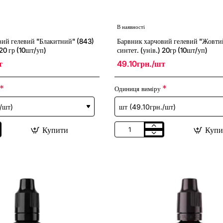
В наявності
вий гелевий "Блакитний" (843)
Барвник харчовий гелевий "Жовтий
 20 гр (10шт/уп)
синтет. (унів.) 20гр (10шт/уп)
т
49.10грн./шт
Одиниця виміру
Купити
Купи
Барвник
харчовий
гелевий
"Жовтий"
(816)
синтет.
(унів.)
20гр
(10шт/
уп)