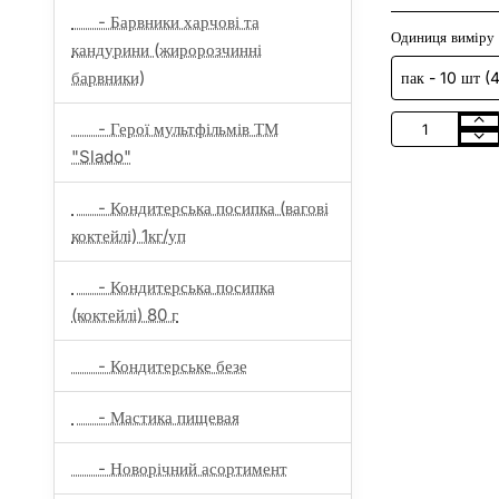
- Барвники харчові та
Одиниця виміру
кандурини (жиророзчинні
барвники)
- Герої мультфільмів ТМ
Барвник
харчовий
"Slado"
гелевий
"Асорті"
- Кондитерська посипка (вагові
синтет.
(унів.)
коктейлі) 1кг/уп
20гр
(10шт/
уп)
- Кондитерська посипка
(коктейлі) 80 г
- Кондитерське безе
- Мастика пищевая
- Новорічний асортимент