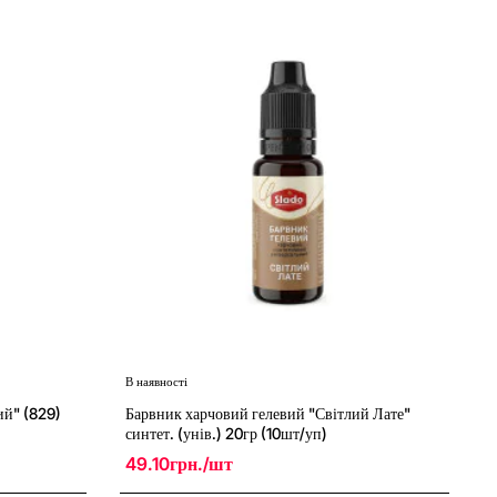
"Малиновий"
синтет.
(унів.)
20гр
(10шт/
уп)
В наявності
New
ий" (829)
Барвник харчовий гелевий "Світлий Лате"
синтет. (унів.) 20гр (10шт/уп)
49.10грн./шт