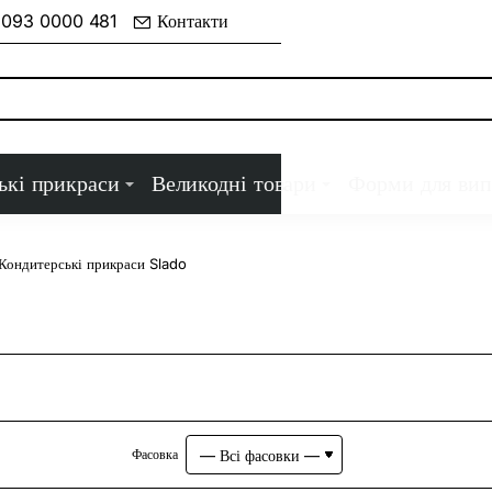
 093 0000 481
Контакти
ькі прикраси
Великодні товари
Форми для вип
Кондитерські прикраси Slado
Фасовка