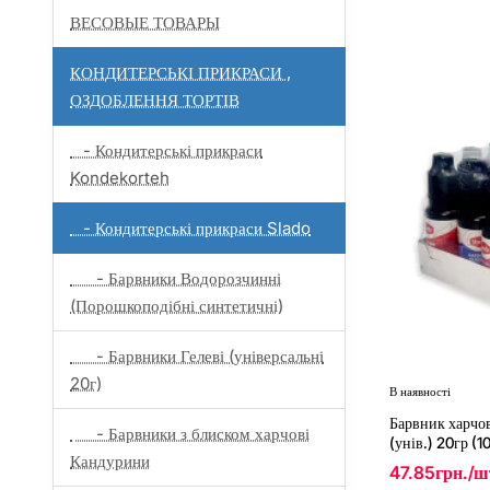
ВЕСОВЫЕ ТОВАРЫ
КОНДИТЕРСЬКІ ПРИКРАСИ ,
ОЗДОБЛЕННЯ ТОРТІВ
- Кондитерські прикраси
Kondekorteh
- Кондитерські прикраси Slado
- Барвники Водорозчинні
(Порошкоподібні синтетичні)
- Барвники Гелеві (універсальні
20г)
В наявності
Барвник харчов
- Барвники з блиском харчові
(унів.) 20гр (
Кандурини
47.85грн./ш