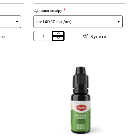
Одиниця виміру
ти
Купити
Барвник
харчовий
гелевий
"Бірюзовий"
(837)
синтет.
(унів.)
20гр
(10шт/
уп)