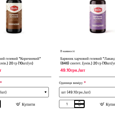
В наявності
вий гелевий "Коричневий"
Барвник харчовий гелевий "Лаван
унів.) 20 гр (10шт/уп)
(846) синтет. (унів.) 20 гр (10шт/у
т
49.10грн./шт
Одиниця виміру
Купити
Купи
Барвник
харчовий
гелевий