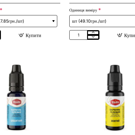
Одиниця виміру
Купити
Купи
Барвник
харчовий
гелевий
"Білий"
синтет.
(унів.)
20гр
(10шт/
уп)