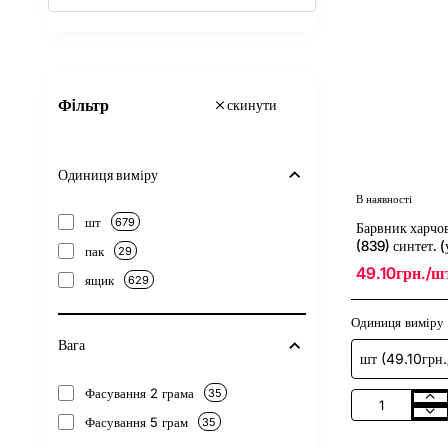
Фiльтр
скинути
Одиниця виміру
В наявності
шт
679
Барвник харчо
(839) синтет. (
пак
29
49.10грн./ш
ящик
629
Одиниця виміру
Вага
Фасування 2 грама
35
Барвник
Фасування 5 грам
35
харчовий
гелевий