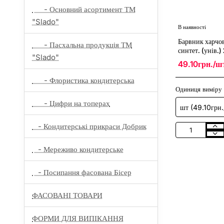
- Основний асортимент ТМ
"Slado"
В наявності
Барвник харчо
- Пасхальна продукція ТМ
синтет. (унів.)
"Slado"
49.10грн./ш
- Флористика кондитерська
Одиниця виміру
- Цифри на топерах
- Кондитерські прикраси Добрик
Барвник
харчовий
- Мереживо кондитерське
гелевий
"Блакитний"
(843)
- Посипання фасована Бісер
синтет.
(унів.)
20
ФАСОВАНІ ТОВАРИ
гр
(10шт/
уп)
ФОРМИ ДЛЯ ВИПІКАННЯ