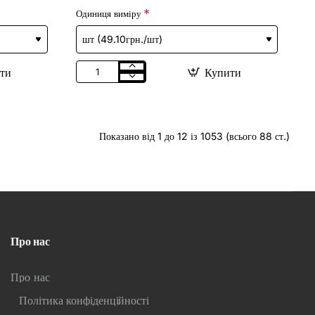
Одиниця виміру
ти
Купити
Барвник
харчовий
гелевий
"Світлий
Лате"
синтет.
Показано від 1 до 12 із 1053 (всього 88 ст.)
(унів.)
20гр
(10шт/
уп)
Про нас
Про нас
Політика конфіденційності