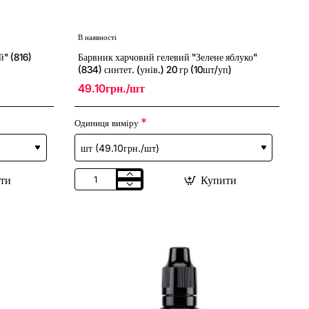
В наявності
" (816)
Барвник харчовий гелевий "Зелене яблуко"
(834) синтет. (унів.) 20 гр (10шт/уп)
49.10грн./шт
Одиниця виміру
ти
Купити
Барвник
харчовий
гелевий
"Зелене
яблуко"
(834)
синтет.
(унів.)
20
гр
(10шт/
уп)