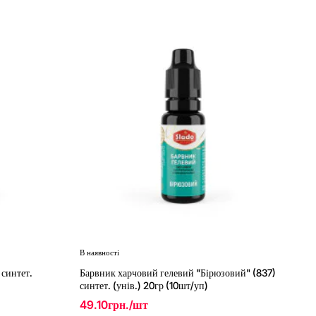
В наявності
 синтет.
Барвник харчовий гелевий "Бірюзовий" (837)
синтет. (унів.) 20гр (10шт/уп)
49.10грн./шт