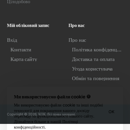
Цілодобово
Мій обліковий запис
Про нас
Вхід
Про нас
Контакти
Політика конфіденційності
Карта сайту
Доставка та оплата
Угода користувача
Обмін та повернення
Ми використовуємо файли cookie 🍪
Ми використовуємо файли cookie та інші подібні
технології для покращення вашого досвіду
OK
Copyright © 2026, КОК. Всі права захищені.
перегляду та функціональності нашого сайту.
Дізнайтеся більше в нашій Політиці
конфіденційності.