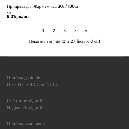
Приправа для Жарки м'яса 30г / 100шт
від
9.31грн./шт
1
2
3
Показано від 1 до 12 із 27 (всього 3 ст.)
Прийом дзвінків
Пн - Пт: з 8:00 до 17:00
Субота: вихідний
Неділя: Вихідний
Прийом замовлень