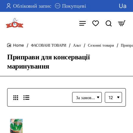
Ua
Обліковий запис
Покупцеві
ФАСОВАНІ ТОВАРИ
Альт
Сезонні товари
Припра
home
Приправи для консервації
маринування