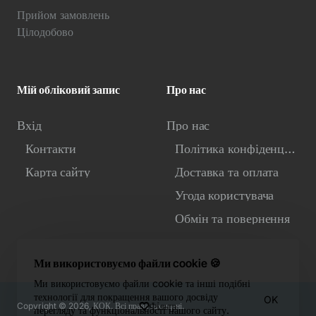
Прийом замовлень
Цілодобово
Мій обліковий запис
Про нас
Вхід
Про нас
Контакти
Політика конфіденційності
Карта сайту
Доставка та оплата
Угода користувача
Обмін та повернення
Ми використовуємо файли cookie 🍪
Ми використовуємо файли cookie та інші подібні
технології для покращення вашого досвіду
OK
Фiльтр
Copyright © 2026, КОК. Всі права захищені.
перегляду та функціональності нашого сайту.