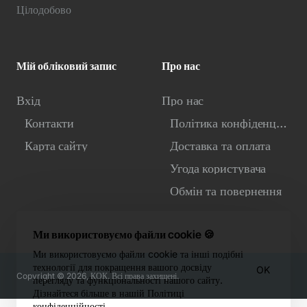
Цілодобово
Мій обліковий запис
Про нас
Вхід
Про нас
Контакти
Політика конфіденційності
Карта сайту
Доставка та оплата
Угода користувача
Обмін та повернення
Ми використовуємо файли cookie 🍪
Ми використовуємо файли cookie та інші подібні
технології для покращення вашого досвіду
OK
Copyright © 2026, КОК. Всі права захищені.
перегляду та функціональності нашого сайту.
Дізнайтеся більше в нашій Політиці
конфіденційності.