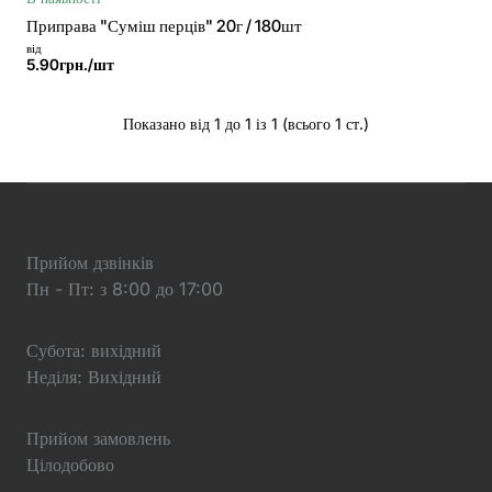
Приправа "Суміш перців" 20г / 180шт
від
5.90грн./шт
Показано від 1 до 1 із 1 (всього 1 ст.)
Прийом дзвінків
Пн - Пт: з 8:00 до 17:00
Субота: вихідний
Неділя: Вихідний
Прийом замовлень
Цілодобово