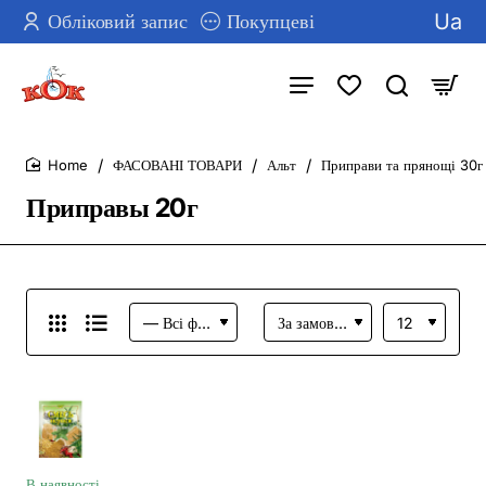
Ua
Обліковий запис
Покупцеві
ФАСОВАНІ ТОВАРИ
Альт
Приправи та прянощі 30г
home
Приправы 20г
В наявності