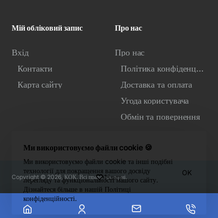
Мій обліковий запис
Про нас
Вхід
Про нас
Контакти
Політика конфіденційності
Карта сайту
Доставка та оплата
Угода користувача
Обмін та повернення
Ми використовуємо файли cookie 🍪
Ми використовуємо файли cookie та інші подібні
технології для покращення вашого досвіду
OK
Фiльтр
Copyright © 2026, КОК. Всі права захищені.
перегляду та функціональності нашого сайту.
Дізнайтеся більше в нашій Політиці
конфіденційності.