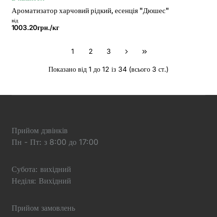
Ароматизатор харчовий рідкий, есенція "Дюшес"
від
1003.20грн./кг
1
2
3
Показано від 1 до 12 із 34 (всього 3 ст.)
Прийом дзвінків
Пн - Пт: з 8:00 до 17:00
Субота: вихідний
Неділя: Вихідний
Прийом замовлень