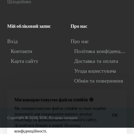
Цілодобово
Мій обліковий запис
Про нас
Вхід
Про нас
Контакти
Політика конфіденційності
Карта сайту
Доставка та оплата
Угода користувача
Обмін та повернення
Ми використовуємо файли cookie 🍪
Ми використовуємо файли cookie та інші подібні
технології для покращення вашого досвіду
OK
Copyright © 2026, КОК. Всі права захищені.
перегляду та функціональності нашого сайту.
Дізнайтеся більше в нашій Політиці
конфіденційності.