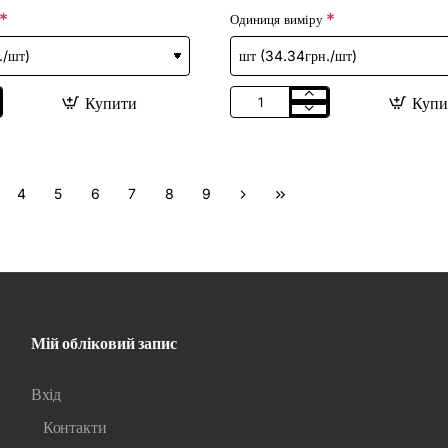
Одиниця виміру
Купити
Купи
Кондитерська
цукрова
прикраса
"Бант
метелик"
рожевий
4
5
6
7
8
9
(110х60)
/24шт
Мій обліковий запис
Вхід
Контакти