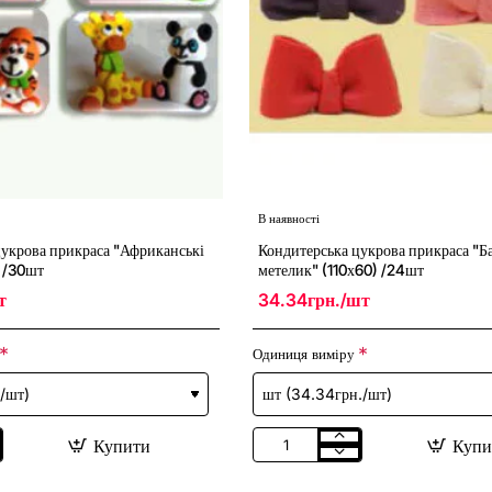
В наявності
цукрова прикраса "Африканські
Кондитерська цукрова прикраса "Б
" /30шт
метелик" (110х60) /24шт
т
34.34грн./шт
Одиниця виміру
Купити
Купи
Кондитерська
цукрова
прикраса