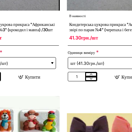
В наявності
цукрова прикраса "Африканські
Кондитерська цукрова прикраса "А
 №3" (крокодил і мавпа) /30шт
звірі по парам №4" (черепаха і бег
т
41.30грн./шт
Одиниця виміру
Купити
Купи
Кондитерська
цукрова
прикраса
"Африканські
звірі
по
парам
№4"
(черепаха
і
бегемот)
/30шт