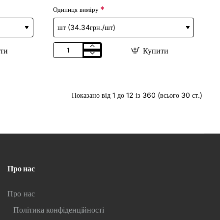
Одиниця виміру
ти
Купити
Кондитерська
цукрова
прикраса
"Бант
метелик"
фіолетовий
Показано від 1 до 12 із 360 (всього 30 ст.)
(110х60)
/24шт
Про нас
Про нас
Політика конфіденційності