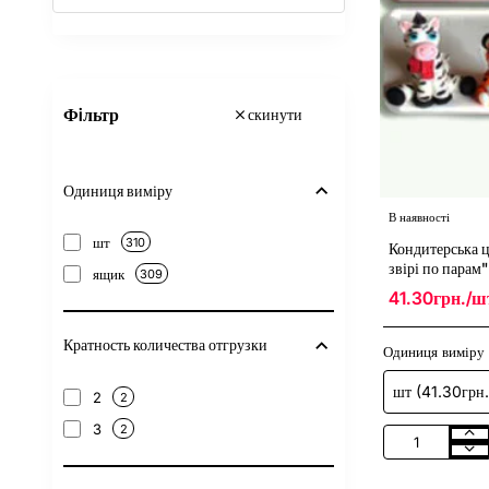
Фiльтр
скинути
Одиниця виміру
В наявності
шт
310
Кондитерська 
звірі по парам
ящик
309
41.30грн./ш
Кратность количества отгрузки
Одиниця виміру
2
2
3
2
Кондитерська
цукрова
прикраса