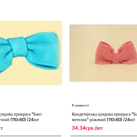
"Бант
метелик"
(110х60)
/24шт
В наявності
укрова прикраса "Бант
Кондитерська цукрова прикраса "Б
итний (110х60) /24шт
метелик" рожевий (110х60) /24шт
шт
34.34грн./шт