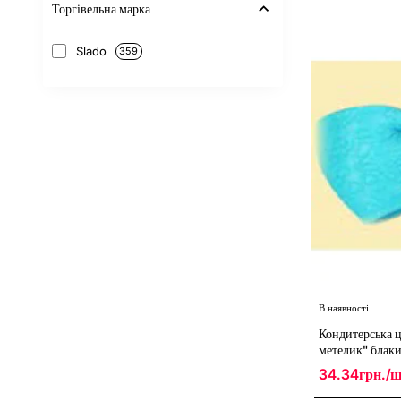
Торгівельна марка
"Африканські
звірі
по
Slado
359
парам"
/30шт
В наявності
Кондитерська ц
метелик" блак
34.34грн./