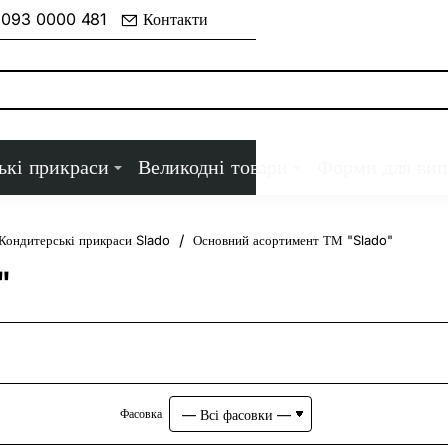
 093 0000 481
Контакти
ькі прикраси
Великодні товари
Форми для вип
Кондитерські прикраси Slado
Основний асортимент ТМ "Slado"
"
Фасовка