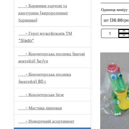
- Барвники харчові та
Одиниця виміру
кандурини (жиророзчинні
барвники)
- Герої мультфільмів ТМ
Кондитерська
цукрова
"Slado"
прикраса
"Ангели
- Кондитерська посипка (вагові
пара"
H50
коктейлі) 1кг/уп
D25
/36шт
- Кондитерська посипка
(коктейлі) 80 г
- Кондитерське безе
- Мастика пищевая
- Новорічний асортимент