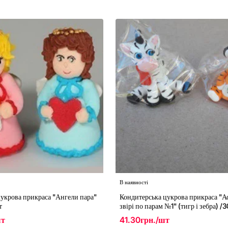
В наявності
укрова прикраса "Ангели пара"
Кондитерська цукрова прикраса "А
т
звірі по парам №1" (тигр і зебра) /
шт
41.30грн./шт