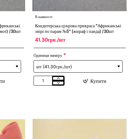
В наявності
фриканські
Кондитерська цукрова прикраса "Африканські
емот) /30шт
звірі по парам №5" (жираф і панда) /30шт
41.30грн./шт
Одиниця виміру
ти
Купити
Кондитерська
цукрова
прикраса
"Африканські
звірі
по
парам
№5"
(жираф
і
панда)
/30шт