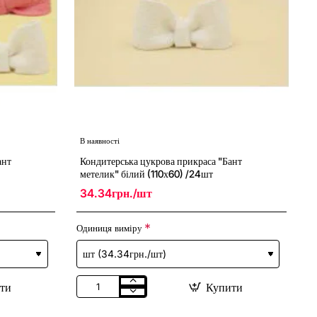
В наявності
ант
Кондитерська цукрова прикраса "Бант
метелик" білий (110х60) /24шт
34.34грн./шт
Одиниця виміру
ти
Купити
Кондитерська
цукрова
прикраса