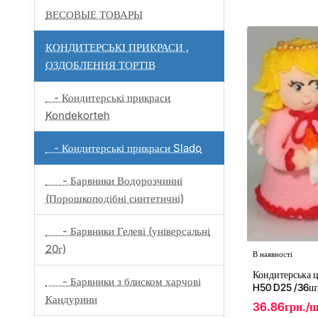
ВЕСОВЫЕ ТОВАРЫ
КОНДИТЕРСЬКІ ПРИКРАСИ ,
ОЗДОБЛЕННЯ ТОРТІВ
- Кондитерські прикраси
Kondekorteh
- Кондитерські прикраси Slado
- Барвники Водорозчинні
(Порошкоподібні синтетичні)
- Барвники Гелеві (універсальні
20г)
В наявності
Кондитерська ц
- Барвники з блиском харчові
H50 D25 /36ш
Кандурини
36.86грн./