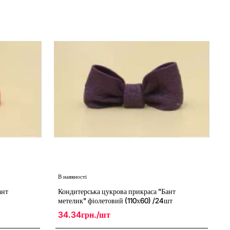
"Бант
метелик"
білий
(110х60)
/24шт
В наявності
ант
Кондитерська цукрова прикраса "Бант
метелик" фіолетовий (110х60) /24шт
34.34грн./шт