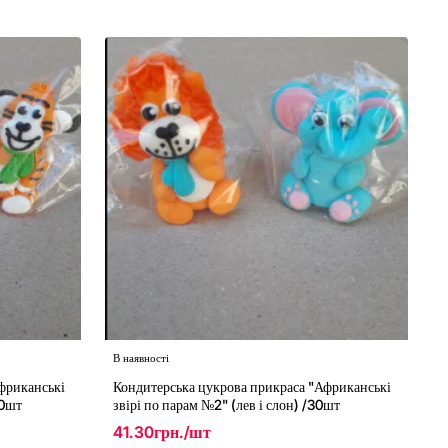
В наявності
фриканські
Кондитерська цукрова прикраса "Африканські
30шт
звірі по парам №2" (лев і слон) /30шт
41.30грн./шт