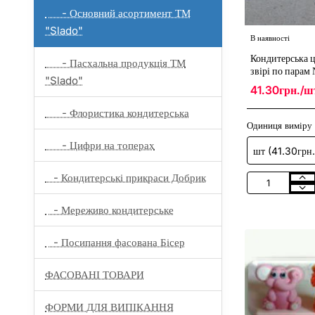
- Основний асортимент ТМ
"Slado"
В наявності
Кондитерська 
- Пасхальна продукція ТМ
звірі по парам
"Slado"
41.30грн./ш
- Флористика кондитерська
Одиниця виміру
- Цифри на топерах
- Кондитерські прикраси Добрик
Кондитерська
цукрова
- Мереживо кондитерське
прикраса
"Африканські
звірі
- Посипання фасована Бісер
по
парам
№3"
ФАСОВАНІ ТОВАРИ
(крокодил
і
мавпа)
ФОРМИ ДЛЯ ВИПІКАННЯ
/30шт