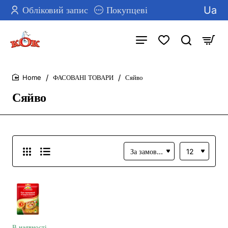
Ua
Обліковий запис
Покупцеві
ФАСОВАНІ ТОВАРИ
Сяйво
home
Сяйво
В наявності