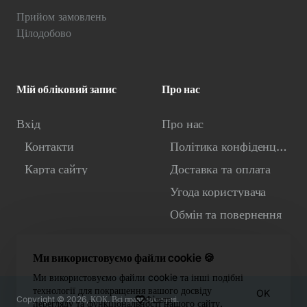
Прийом замовлень
Цілодобово
Мій обліковий запис
Про нас
Вхід
Про нас
Контакти
Політика конфіденційності
Карта сайту
Доставка та оплата
Угода користувача
Обмін та повернення
Ми використовуємо файли cookie 🍪
Ми використовуємо файли cookie та інші подібні
технології для покращення вашого досвіду
OK
Фiльтр
Copyright © 2026, КОК. Всі права захищені.
перегляду та функціональності нашого сайту.