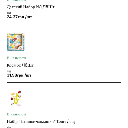
Детский Набор №1 /15Шт
від
24.37грн./шт
В наявності
Космос /16Шт
від
31.98грн./шт
В наявності
Набір "Пташки-комашки" 15шт / ящ
від