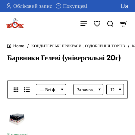
Ua
Обліковий запис
Покупцеві
КОНДИТЕРСЬКІ ПРИКРАСИ , ОЗДОБЛЕННЯ ТОРТІВ
К
home
Барвники Гелеві (універсальні 20г)
В наявності