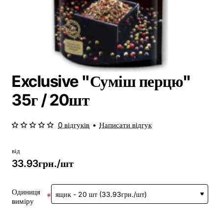
Exclusive "Суміш перцю"
35г / 20шт
0 відгуків
•
Написати відгук
від
33.93грн./шт
Одиниця
виміру