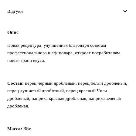
Відгуки
Опис
Новая рецептура, улучшенная благодаря советам
профессионального шеф-повара, откроет потребителям
новые грани вкуса.
Состав:
перец черный дробленый, перец белый дробленый,
перец душистый дробленый, перец красный Чили
дробленый, паприка красная дробленая, паприка зеленая
дробленая.
Масса:
35г.