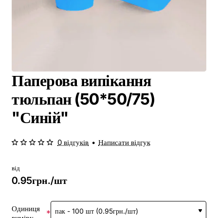
Паперова випікання
тюльпан (50*50/75)
"Синій"
0 відгуків
•
Написати відгук
від
0.95грн./шт
Одиниця
виміру