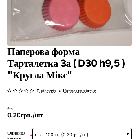
Паперова форма
Тарталетка 3а ( D30 h9,5 )
"Кругла Мікс"
0 відгуків
•
Написати відгук
від
0.20грн./шт
Одиниця
виміру