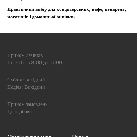
Практичний вибір для кондитерських, кафе, пекарень,
магазинів і домашньої випічки.
Прийом дзвінків
Пн - Пт: з 8:00 до 17:00
Субота: вихідний
Неділя: Вихідний
Прийом замовлень
Цілодобово
Мій обліковий запис
Про нас