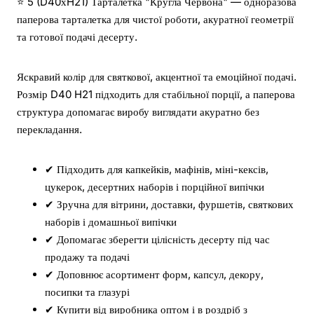
⭐ 5 (D40хH21) Тарталетка "Кругла Червона" — одноразова
паперова тарталетка для чистої роботи, акуратної геометрії
та готової подачі десерту.
Яскравий колір для святкової, акцентної та емоційної подачі.
Розмір D40 H21 підходить для стабільної порції, а паперова
структура допомагає виробу виглядати акуратно без
перекладання.
✔ Підходить для капкейків, мафінів, міні-кексів,
цукерок, десертних наборів і порційної випічки
✔ Зручна для вітрини, доставки, фуршетів, святкових
наборів і домашньої випічки
✔ Допомагає зберегти цілісність десерту під час
продажу та подачі
✔ Доповнює асортимент форм, капсул, декору,
посипки та глазурі
✔ Купити від виробника оптом і в роздріб з