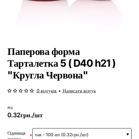
Паперова форма
Тарталетка 5 ( D40 h21 )
"Кругла Червона"
0 відгуків
•
Написати відгук
від
0.32грн./шт
Одиниця
виміру