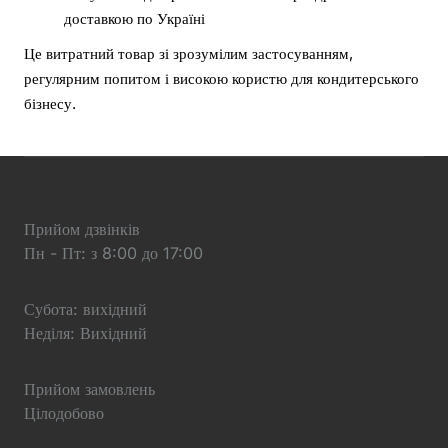
доставкою по Україні
Це витратний товар зі зрозумілим застосуванням,
регулярним попитом і високою користю для кондитерського
бізнесу.
Прийом дзвінків
Пн - Пт: з 8:00 до 17:00
Субота: вихідний
Неділя: Вихідний
Прийом замовлень
Цілодобово