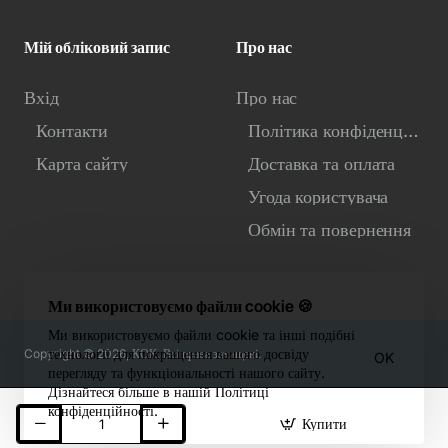
Мій обліковий запис
Про нас
Вхід
Про нас
Контакти
Політика конфіденційності
Карта сайту
Доставка та оплата
Угода користувача
Обмін та повернення
Ми використовуємо файли cookie 🍪
Ми використовуємо файли cookie та інші подібні
технології для покращення вашого досвіду
Copyright © 2026, КОК. Всі права захищені.
OK
перегляду та функціональності нашого сайту.
Дізнайтеся більше в нашій Політиці
конфіденційності.
Купити