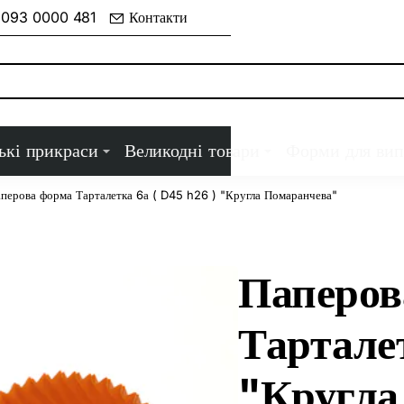
 093 0000 481
Контакти
ькі прикраси
Великодні товари
Форми для вип
перова форма Тарталетка 6а ( D45 h26 ) "Кругла Помаранчева"
Паперов
Тарталет
"Кругла