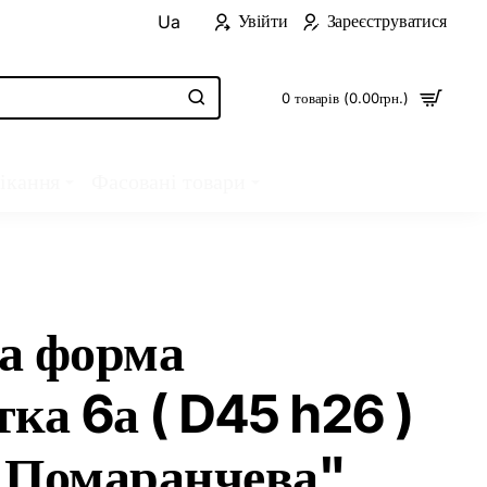
Увійти
Зареєструватися
Ua
0 товарів (0.00грн.)
ікання
Фасовані товари
а форма
ка 6а ( D45 h26 )
 Помаранчева"