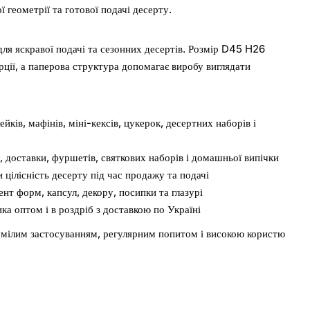
ї геометрії та готової подачі десерту.
для яскравої подачі та сезонних десертів. Розмір D45 H26
орції, а паперова структура допомагає виробу виглядати
йків, мафінів, міні-кексів, цукерок, десертних наборів і
, доставки, фуршетів, святкових наборів і домашньої випічки
 цілісність десерту під час продажу та подачі
т форм, капсул, декору, посипки та глазурі
ка оптом і в роздріб з доставкою по Україні
зумілим застосуванням, регулярним попитом і високою користю