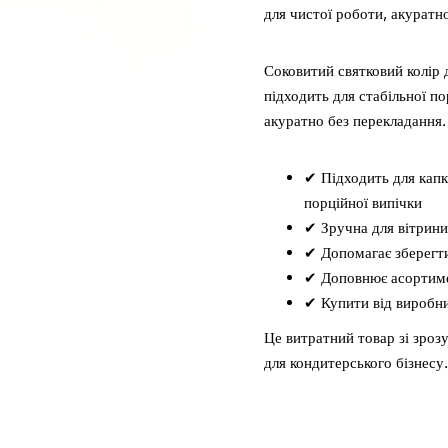
для чистої роботи, акуратно
Соковитий святковий колір 
підходить для стабільної п
акуратно без перекладання.
✔ Підходить для капке
порційної випічки
✔ Зручна для вітрини
✔ Допомагає зберегти
✔ Доповнює асортимен
✔ Купити від виробни
Це витратний товар зі зро
для кондитерського бізнесу.