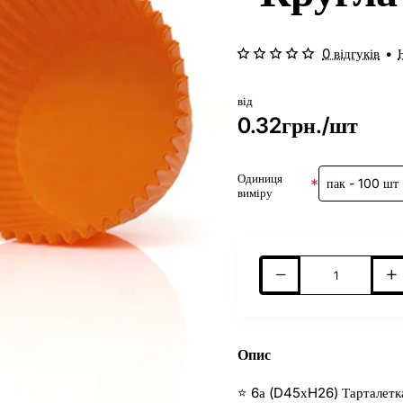
0 відгуків
•
від
0.32грн./шт
Одиниця
виміру
Опис
⭐ 6а (D45хH26) Тарталетка