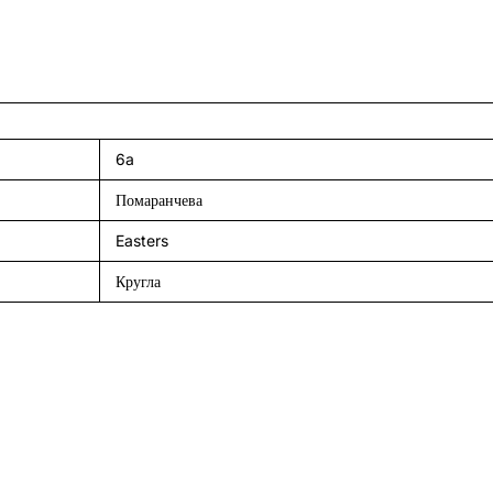
6a
Помаранчева
Easters
Кругла