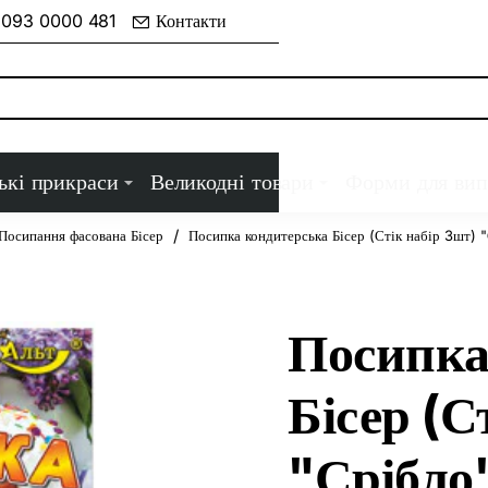
 093 0000 481
Контакти
ькі прикраси
Великодні товари
Форми для вип
Посипання фасована Бісер
Посипка кондитерська Бісер (Стік набір 3шт)
Посипка
Бісер (С
"Срібло