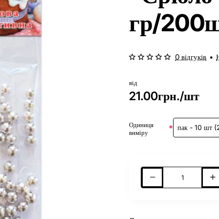
гр/200
0 відгуків
•
від
21.00грн./шт
Одиниця
виміру