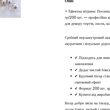
Опис
⭐ Ефектна вітрина: Посипка
гр/200 шт. — професійна к
для декору тортів, пасок, ка
Срібний перламутровий акц
акуратним і візуально доро
✔ Підходить для зимов
замовлення
✔ Додає чистий блиск,
✔ Крупний бісер ство
святковий ефект
✔ Формат 200 шт. зру
✔ Купити від виробни
Бісер добре лягає на глазу
додає блиск, рельєф і заве