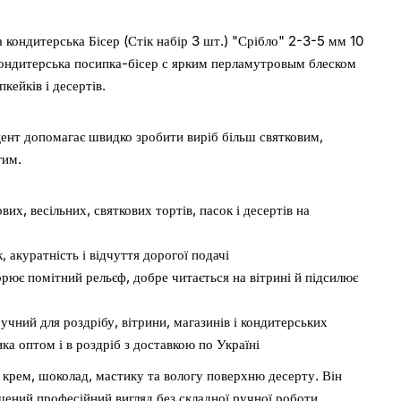
 кондитерська Бісер (Стік набір 3 шт.) "Срібло" 2-3-5 мм 10
ондитерська посипка-бісер с ярким перламутровым блеском
пкейків і десертів.
ент допомагає швидко зробити виріб більш святковим,
гим.
их, весільних, святкових тортів, пасок і десертів на
 акуратність і відчуття дорогої подачі
рює помітний рельєф, добре читається на вітрині й підсилює
чний для роздрібу, вітрини, магазинів і кондитерських
ка оптом і в роздріб з доставкою по Україні
р, крем, шоколад, мастику та вологу поверхню десерту. Він
ршений професійний вигляд без складної ручної роботи.