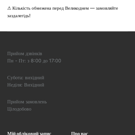
⚠ Кількість обмежена перед Великоднем — замовляйте
заздалегідь!
Прийом дзвінків
Пн - Пт: з 8:00 до 17:00
Субота: вихідний
Неділя: Вихідний
Прийом замовлень
Цілодобово
Мій обліковий запис
Про нас