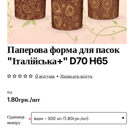
Паперова форма для пасок
"Італійська+" D70 H65
0 відгуків
•
Написати відгук
від
1.80грн./шт
Одиниця
виміру