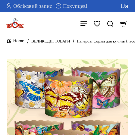
Ua
Обліковий запис
Покупцеві
ВЕЛИКОДНІ ТОВАРИ
Паперові форми для кулічів (пасо
home