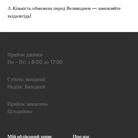
⚠ Кількість обмежена перед Великоднем — замовляйте
заздалегідь!
Прийом дзвінків
Пн - Пт: з 8:00 до 17:00
Субота: вихідний
Неділя: Вихідний
Прийом замовлень
Цілодобово
Мій обліковий запис
Про нас