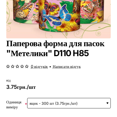
Паперова форма для пасок
"Метелики" D110 H85
0 відгуків
•
Написати відгук
від
3.75грн./шт
Одиниця
виміру