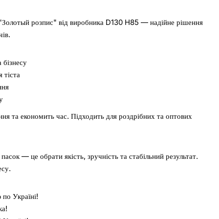
"Золотый розпис" від виробника D130 H85 — надійне рішення
чів.
а бізнесу
 тіста
ння
у
ня та економить час. Підходить для роздрібних та оптових
пасок — це обрати якість, зручність та стабільний результат.
есу.
 по Україні!
ка!