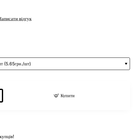
Написати відгук
Купити
купців!