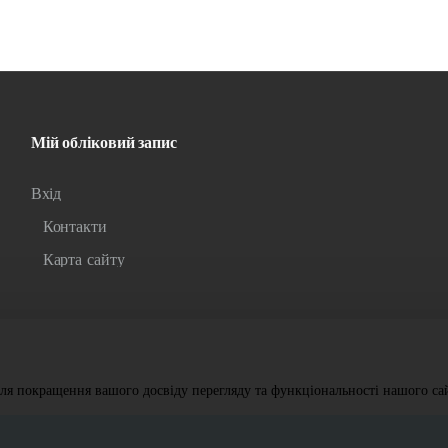
Мій обліковий запис
Вхід
Контакти
Карта сайту
ля покращення вашого досвіду перегляду та функціональності нашого сай