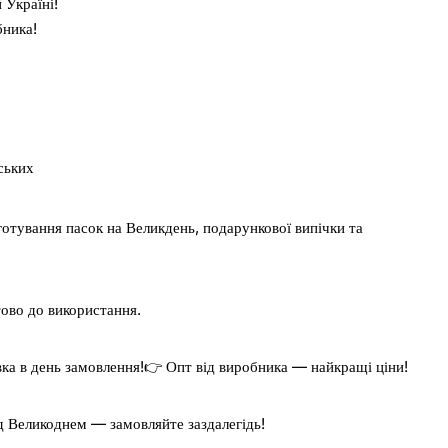
 Україні!
бника!
ських
готування пасок на Великдень, подарункової випічки та
тово до використання.
ка в день замовлення!
👉 Опт від виробника — найкращі ціни!
д Великоднем — замовляйте заздалегідь!