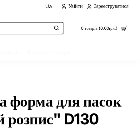
Увійти
Зареєструватися
Ua
0 товарів (0.00грн.)
ікання
Фасовані товари
а форма для пасок
й розпис" D130