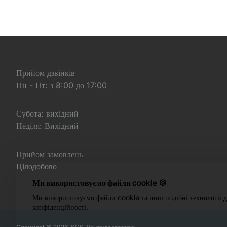
Прийом дзвінків
Пн - Пт: з 8:00 до 17:00
Субота: вихідний
Неділя: Вихідний
Прийом замовлень
Цілодобово
Ми використовуємо файли cookie 🍪
Ми використовуємо файли cookie та інші подібні технології д
конфіденційності.