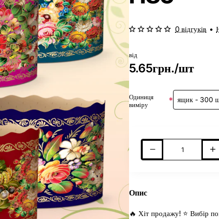
0 відгуків
•
від
5.65грн./шт
Одиниця
виміру
Опис
🔥 Хіт продажу! ⭐ Вибір по