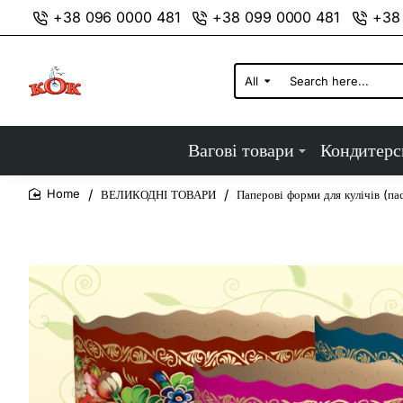
+38 096 0000 481
+38 099 0000 481
+38
All
Search
here...
Вагові товари
Кондитерс
ВЕЛИКОДНІ ТОВАРИ
Паперові форми для кулічів (па
home