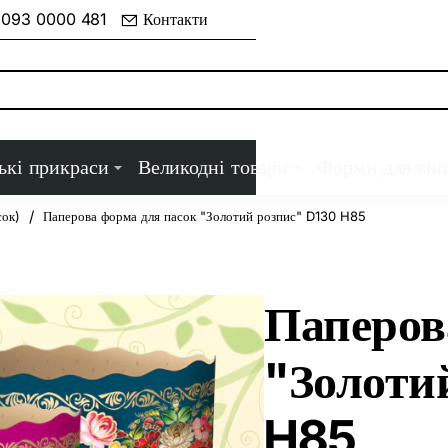
 093 0000 481
Контакти
ькі прикраси
Великодні товари
Форми для вип
сок)
Паперова форма для пасок "Золотий розпис" D130 H85
Паперов
"Золоти
H85