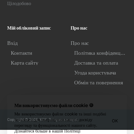
Цілодобово
Мій обліковий запис
Про нас
Вхід
Про нас
Контакти
Політика конфіденційності
Карта сайту
Доставка та оплата
Угода користувача
Обмін та повернення
Ми використовуємо файли cookie 🍪
Ми використовуємо файли cookie та інші подібні
технології для покращення вашого досвіду
Copyright © 2026, КОК. Всі права захищені.
OK
перегляду та функціональності нашого сайту.
Дізнайтеся більше в нашій Політиці