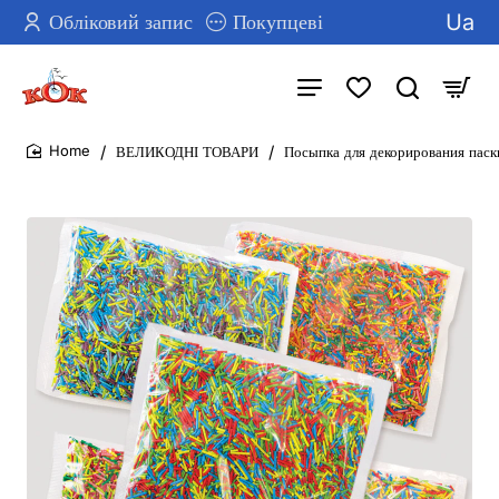
Ua
Обліковий запис
Покупцеві
ВЕЛИКОДНІ ТОВАРИ
Посыпка для декорирования паск
home