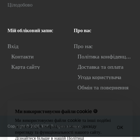
Цілодобово
Мій обліковий запис
Про нас
Вхід
Про нас
Контакти
Політика конфіденційності
Карта сайту
Доставка та оплата
Угода користувача
Обмін та повернення
Ми використовуємо файли cookie 🍪
Ми використовуємо файли cookie та інші подібні
технології для покращення вашого досвіду
Copyright © 2026, КОК. Всі права захищені.
OK
перегляду та функціональності нашого сайту.
Дізнайтеся більше в нашій Політиці