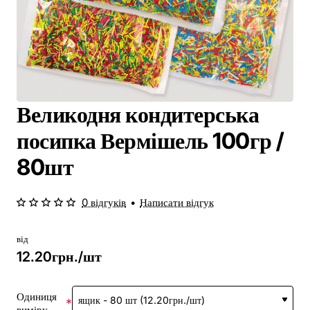
Великодня кондитерська
посипка Вермішель 100гр /
80шт
0 відгуків
•
Написати відгук
від
12.20грн./шт
Одиниця
виміру