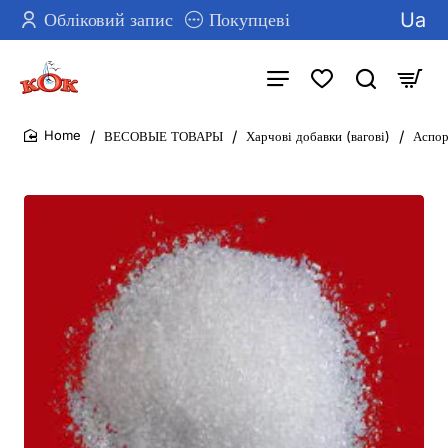
Ua
Обліковий запис
Покупцеві
ВЕСОВЫЕ ТОВАРЫ
Харчові добавки (вагові)
Аспор
home