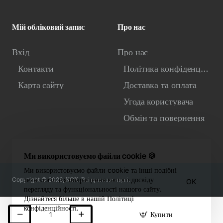
Мій обліковий запис
Про нас
Вхід
Про нас
Контакти
Політика конфіденційності
Карта сайту
Доставка та оплата
Угода користувача
Обмін та повернення
Ми використовуємо файли cookie 🍪
Ми використовуємо файли cookie та інші подібні
технології для покращення вашого досвіду
Copyright © 2026, КОК. Всі права захищені.
OK
перегляду та функціональності нашого сайту.
Дізнайтеся більше в нашій Політиці
конфіденційності.
Купити